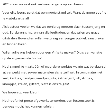
2025 staan we vast ook wel weer ergens op een beurs.
Voor elke beurs geldt dat een mooie stand telt. Want daarmee geef je
je visitekaartje af!
Als bestuur voelen we dat we een brug moeten slaan tussen jong en
oud. Borduren is hip, en van alle leeftijden, en dat willen we graag
uitstralen. Bovendien willen we graag een jonger publiek aanspreken
en binnen halen.
Willen jullie ons helpen door een Vijfje te maken? Dit is een variatie
op de zogenaamde 'Inchie'.
Heel simpel: je maakt één of meerdere werkjes waarin wat borduursel
zit verwerkt met zoveel materialen als je zelf wilt. In combinatie met
verf, kantjes, bandjes, veertjes, jute, katoen,wol, vilt, stofjes,
knoopjes, kralen, glitters, niets is ons te gek!
We hopen op veel kleur!
Het hoeft niet persé afgewerkt te worden, een festonsteek is
genoeg mocht het kunnen rafelen.