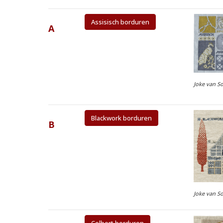
Assisisch borduren
A
Joke van S
Blackwork borduren
B
Joke van S
Colbert borduren