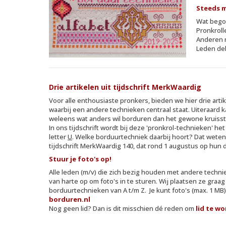
Steeds 
Wat begon
Pronkroll
Anderen r
Leden dele
Drie artikelen uit tijdschrift MerkWaardig
Voor alle enthousiaste pronkers, bieden we hier drie artik
waarbij een andere technieken centraal staat. Uiteraard k
weleens wat anders wil borduren dan het gewone kruiss
In ons tijdschrift wordt bij deze 'pronkrol-technieken' he
letter
U
. Welke borduurtechniek daarbij hoort? Dat weten
tijdschrift MerkWaardig 140, dat rond 1 augustus op hun d
Stuur je foto's op!
Alle leden (m/v) die zich bezig houden met andere techn
van harte op om foto's in te sturen. Wij plaatsen ze graa
borduurtechnieken van A t/m Z. Je kunt foto's (max. 1 MB)
borduren.nl
Nog geen lid? Dan is dit misschien dé reden om
lid te w