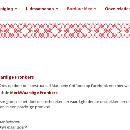
eniging
Lidmaatschap
Borduur Mee
Onze relatie
ardige Pronkers
2024 is op door ons bestuurslid Marjolein Griffioen op Facebook een nieuw
rd: de
MerkWaardige Pronkers
!
ze groep is het doel om technieken en vaardigheden te ontdekken en te
en in een prachtige pronkrol.
et beleven!
ijken maar doen!