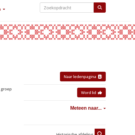
s
Naar ledenpagina
e groep
Word lid
Meteen naar...
Historische afdeling