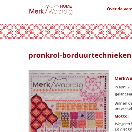
Over de ver
pronkrol-borduurtechnieken
MerkWa
In april 
gelancee
Binnen de
ontwikkel
Motto:
We gaan h
En niet k