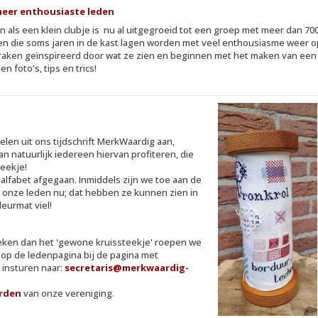
meer enthousiaste leden
 als een klein clubje is nu al uitgegroeid tot een groep met meer dan 70
en die soms jaren in de kast lagen worden met veel enthousiasme weer 
aken geïnspireerd door wat ze zien en beginnen met het maken van een 
n foto's, tips en trics!
elen uit ons tijdschrift MerkWaardig aan,
an natuurlijk iedereen hiervan profiteren, die
teekje!
t alfabet afgegaan. Inmiddels zijn we toe aan de
 onze leden nu; dat hebben ze kunnen zien in
eurmat viel!
ieken dan het 'gewone kruissteekje' roepen we
g op de ledenpagina bij de pagina met
 insturen naar:
siraterces
@merkwaardig-
orden
van onze vereniging.