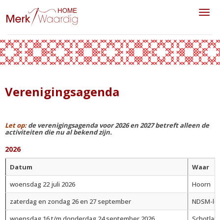
Toggl
Verenigingsagenda
Let op:
de verenigingsagenda voor 2026 en 2027 betreft alleen de
activiteiten die nu al bekend zijn.
2026
Datum
Waar
woensdag 22 juli 2026
Hoorn
zaterdag en zondag 26 en 27 september
NDSM-lo
woensdag 16 t/m donderdag 24 september 2026
Schotlan