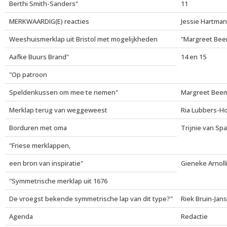
Berthi Smith-Sanders"
11
MERKWAARDIG(E) reacties
Jessie Hartma
Weeshuismerklap uit Bristol met mogelijkheden
"Margreet Bee
Aafke Buurs Brand"
14 en 15
"Op patroon
Speldenkussen om mee te nemen"
Margreet Bee
Merklap terug van weggeweest
Ria Lubbers-H
Borduren met oma
Trijnie van Sp
"Friese merklappen,
een bron van inspiratie"
Gieneke Arnoll
"Symmetrische merklap uit 1676
De vroegst bekende symmetrische lap van dit type?"
Riek Bruin-Jan
Agenda
Redactie