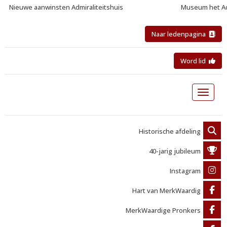
Nieuwe aanwinsten Admiraliteitshuis
Museum het Adm
Naar ledenpagina
Word lid
Toggle 
Historische afdeling
40-jarig jubileum
Instagram
Hart van MerkWaardig
MerkWaardige Pronkers