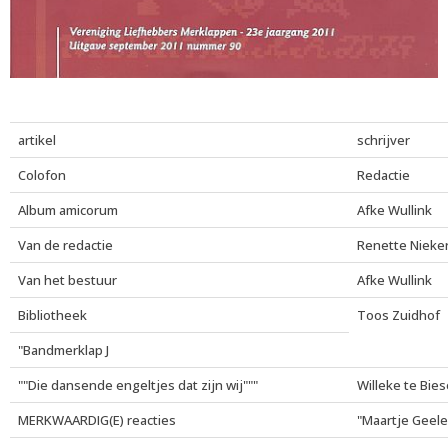
artikel
schrijver
Colofon
Redactie
Album amicorum
Afke Wullink
Van de redactie
Renette Nieke
Van het bestuur
Afke Wullink
Bibliotheek
Toos Zuidhof
"Bandmerklap J
""Die dansende engeltjes dat zijn wij"""
Willeke te Bie
MERKWAARDIG(E) reacties
"Maartje Geele