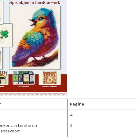
r
Pagina
4
Jonker van Lenthe en
5
Ganzevoort