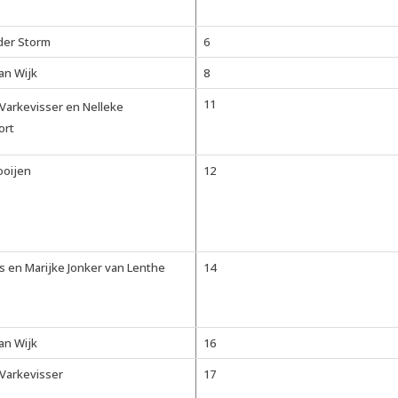
der Storm
6
an Wijk
8
11
-Varkevisser en Nelleke
ort
ooijen
12
s en Marijke Jonker van Lenthe
14
an Wijk
16
-Varkevisser
17