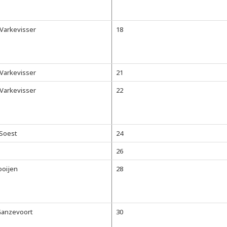
-Varkevisser
18
-Varkevisser
21
-Varkevisser
22
 Soest
24
26
ooijen
28
Ganzevoort
30