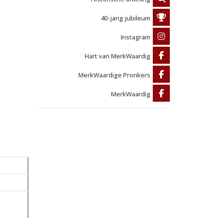
40-jarig jubileum
Instagram
Hart van MerkWaardig
MerkWaardige Pronkers
MerkWaardig