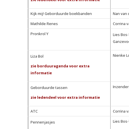
Kijk mij! Geborduurde boekbanden
Nan van 
Mathilde Renes
Corrina v
Pronkrol Y
Lies Bos
Ganzevo
Nienke L
Liza Bol
zie borduuragenda voor extra
informatie
Inzender
Geborduurde tassen
zie ledendeel voor extra informatie
ATC
Corrina v
Lies Bos
Pennenjasjes