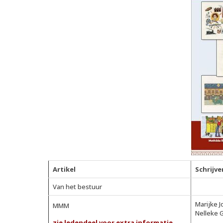
Artikel
Schrijve
Van het bestuur
Marijke 
MMM
Nelleke 
zie ledendeel voor extra informatie