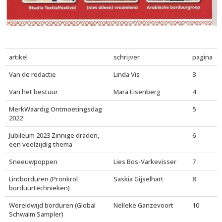
artikel
schrijver
pagina
Van de redactie
Linda Vis
3
Van het bestuur
Mara Eisenberg
4
MerkWaardig Ontmoetingsdag
5
2022
Jubileum 2023 Zinnige draden,
6
een veelzijdig thema
Sneeuwpoppen
Lies Bos-Varkevisser
7
Lintborduren (Pronkrol
Saskia Gijselhart
8
borduurtechnieken)
Wereldwijd borduren (Global
Nelleke Ganzevoort
10
Schwalm Sampler)