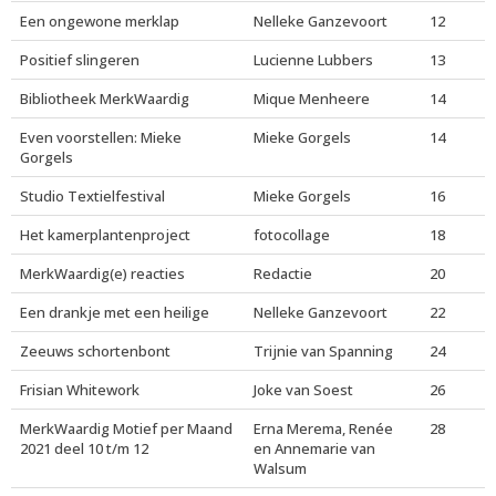
Een ongewone merklap
Nelleke Ganzevoort
12
Positief slingeren
Lucienne Lubbers
13
Bibliotheek MerkWaardig
Mique Menheere
14
Even voorstellen: Mieke
Mieke Gorgels
14
Gorgels
Studio Textielfestival
Mieke Gorgels
16
Het kamerplantenproject
fotocollage
18
MerkWaardig(e) reacties
Redactie
20
Een drankje met een heilige
Nelleke Ganzevoort
22
Zeeuws schortenbont
Trijnie van Spanning
24
Frisian Whitework
Joke van Soest
26
MerkWaardig Motief per Maand
Erna Merema, Renée
28
2021 deel 10 t/m 12
en Annemarie van
Walsum