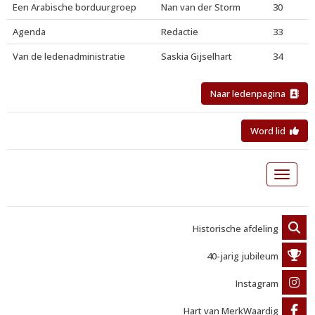
Een Arabische borduurgroep
Nan van der Storm
30
Agenda
Redactie
33
Van de ledenadministratie
Saskia Gijselhart
34
Naar ledenpagina
Word lid
Toggle 
Historische afdeling
40-jarig jubileum
Instagram
Hart van MerkWaardig