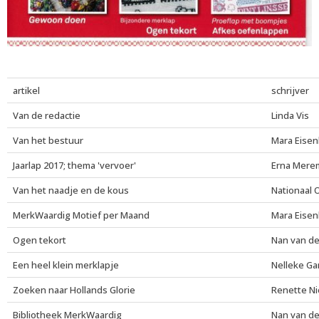
artikel
schrijver
Van de redactie
Linda Vis
Van het bestuur
Mara Eisen
Jaarlap 2017; thema 'vervoer'
Erna Mere
Van het naadje en de kous
Nationaal
MerkWaardig Motief per Maand
Mara Eisen
Ogen tekort
Nan van de
Een heel klein merklapje
Nelleke G
Zoeken naar Hollands Glorie
Renette Ni
Bibliotheek MerkWaardig
Nan van de