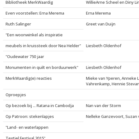
Bibliotheek MerkWaardig
WillieArne Scheel en Diny L
Even voorstellen: Erna Merema
Erna Merema
Ruth Salinger
Greet van Duijn
"Een woonwinkel als inspiratie
meubels in kruissteek door Nea Helder"
Liesbeth Oldenhof
"Oudewater 750 jaar
Monumenten in quilt en borduurwerk"
Liesbeth Oldenhof
MerkWaardig(e) reacties
Mieke van Yperen, Anneke 
Vahrenkamp, Hennie Stevan
Oproepjes
Op bezoek bij ... Ratana in Cambodja
Nan van der Storm
Op Patroon: stekenlapjes
Nelleke Ganzevoort, Suzan 
"Land- en waterlappen
Textiel Festival 2015"