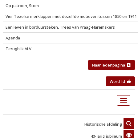
Op patroon, Stom
Vier Texelse merklappen met dezelfde motieven tussen 1850 en 1911
Een leven in borduursteken, Trees van Praag-Haremakers
Agenda
Terugblik ALV
Naar ledenpagina
Word lid
Toggle 
Historische afdeling
40-jarig jubileum