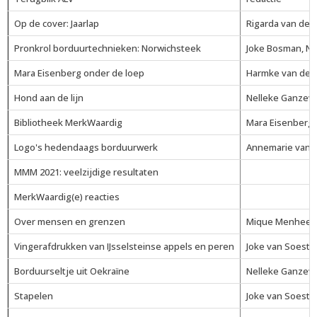
Op de cover: Jaarlap
Rigarda van den
Pronkrol borduurtechnieken: Norwichsteek
Joke Bosman, Ne
Mara Eisenberg onder de loep
Harmke van de Fl
Hond aan de lijn
Nelleke Ganzev
Bibliotheek MerkWaardig
Mara Eisenberg
Logo's hedendaags borduurwerk
Annemarie van 
MMM 2021: veelzijdige resultaten
MerkWaardig(e) reacties
Over mensen en grenzen
Mique Menheere
Vingerafdrukken van IJsselsteinse appels en peren
Joke van Soest
Borduurseltje uit Oekraïne
Nelleke Ganzev
Stapelen
Joke van Soest