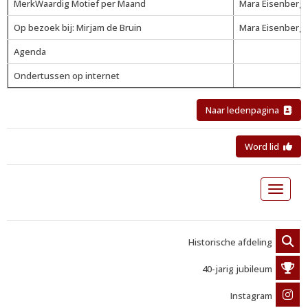
MerkWaardig Motief per Maand
Mara Eisenberg
Op bezoek bij: Mirjam de Bruin
Mara Eisenberg
Agenda
Ondertussen op internet
Naar ledenpagina
Word lid
Toggle 
Historische afdeling
40-jarig jubileum
Instagram