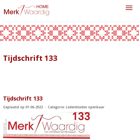
Toggl
Tijdschrift 133
Tijdschrift 133
Geplaatst op 01-06-2022 - Categorie: Ledenbladen openbaar