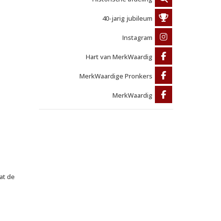
40-jarig jubileum
Instagram
Hart van MerkWaardig
MerkWaardige Pronkers
MerkWaardig
at de