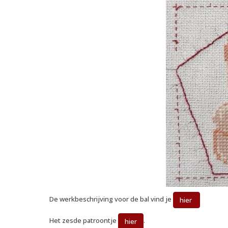
De werkbeschrijving voor de bal vind je
hier
Het zesde patroontje
.
hier