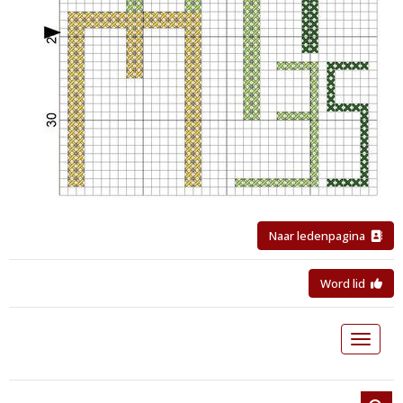
Naar ledenpagina
Word lid
Toggle 