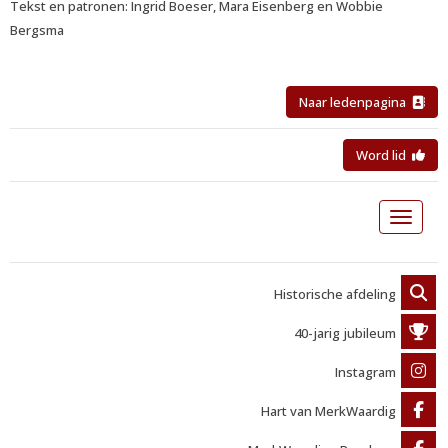
Tekst en patronen: Ingrid Boeser, Mara Eisenberg en Wobbie
Bergsma
Naar ledenpagina
Word lid
Toggle 
Historische afdeling
40-jarig jubileum
Instagram
Hart van MerkWaardig