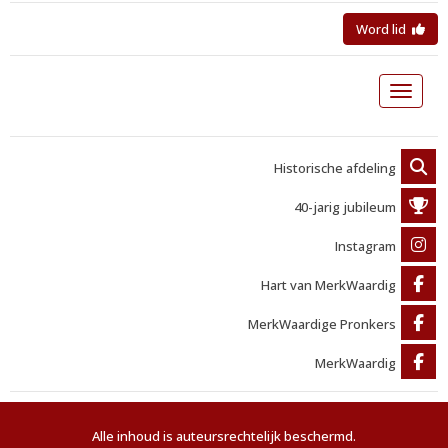
Word lid
Toggle 
Historische afdeling
40-jarig jubileum
Instagram
Hart van MerkWaardig
MerkWaardige Pronkers
MerkWaardig
Alle inhoud is auteursrechtelijk beschermd.