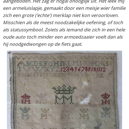
aangeboden. Het zag er nogal onooglijk uit. Het leek mij
een armeluislapje, gemaakt door een meisje wier familie
zich een grote (‘echte’) merklap niet kon veroorloven.
Misschien als de meest noodzakelijke oefening, of toch
als statussymbool. Zoiets als iemand die zich in een hele
oude auto toch minder een armoedzaaier voelt dan als
hij noodgedwongen op de fiets gaat.