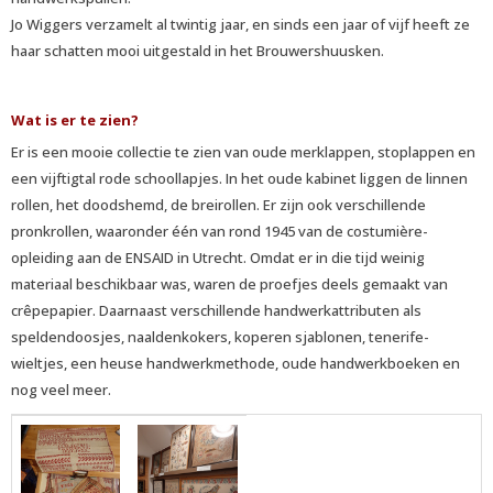
Jo Wiggers verzamelt al twintig jaar, en sinds een jaar of vijf heeft ze
haar schatten mooi uitgestald in het Brouwershuusken.
Wat is er te zien?
Er is een mooie collectie te zien van oude merklappen, stoplappen en
een vijftigtal rode schoollapjes. In het oude kabinet liggen de linnen
rollen, het doodshemd, de breirollen. Er zijn ook verschillende
pronkrollen, waaronder één van rond 1945 van de costumière-
opleiding aan de ENSAID in Utrecht. Omdat er in die tijd weinig
materiaal beschikbaar was, waren de proefjes deels gemaakt van
crêpepapier. Daarnaast verschillende handwerkattributen als
speldendoosjes, naaldenkokers, koperen sjablonen, tenerife-
wieltjes, een heuse handwerkmethode, oude handwerkboeken en
nog veel meer.