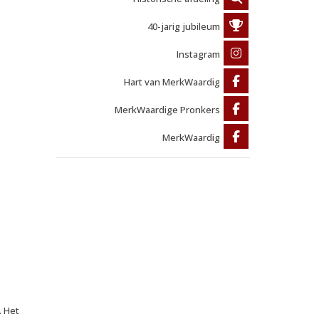
40-jarig jubileum
Instagram
Hart van MerkWaardig
MerkWaardige Pronkers
MerkWaardig
. Het