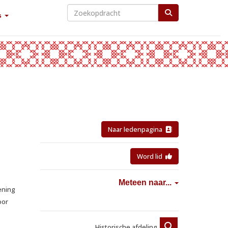
s
Naar ledenpagina
Word lid
Meteen naar...
ening
oor
Historische afdeling