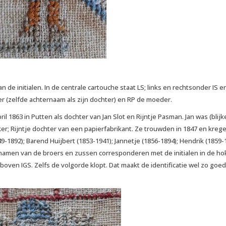
n de initialen. In de centrale cartouche staat LS; links en rechtsonder IS e
der (zelfde achternaam als zijn dochter) en RP de moeder.
l 1863 in Putten als dochter van Jan Slot en Rijntje Pasman. Jan was (blij
; Rijntje dochter van een papierfabrikant. Ze trouwden in 1847 en kreg
9-1892); Barend Huijbert (1853-1941); Jannetje (1856-1894); Hendrik (1859-
 namen van de broers en zussen corresponderen met de initialen in de ho
boven IGS. Zelfs de volgorde klopt. Dat maakt de identificatie wel zo goed