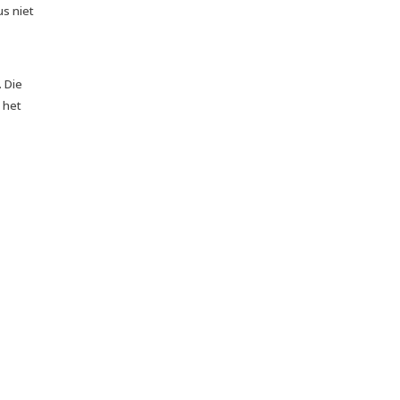
us niet
 Die
 het