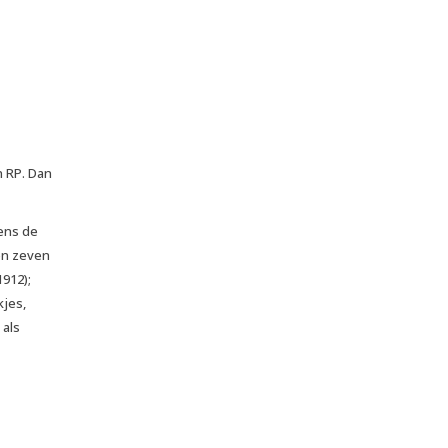
n RP. Dan
kens de
en zeven
1912);
kjes,
 als