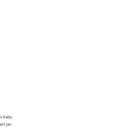
ls baby
ert Jan