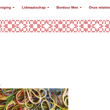
eniging
Lidmaatschap
Borduur Mee
Onze relatie
s