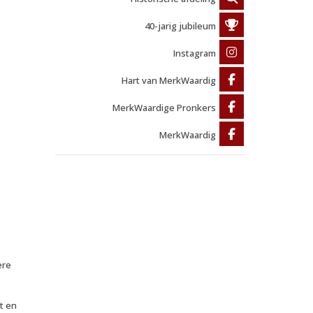
40-jarig jubileum
Instagram
Hart van MerkWaardig
MerkWaardige Pronkers
MerkWaardig
ere
t en