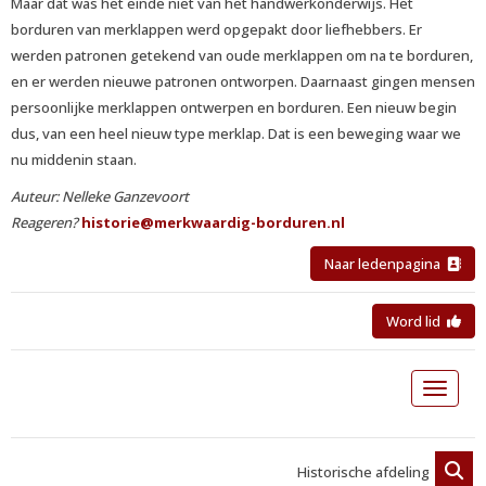
Maar dat was het einde niet van het handwerkonderwijs. Het
borduren van merklappen werd opgepakt door liefhebbers. Er
werden patronen getekend van oude merklappen om na te borduren,
en er werden nieuwe patronen ontworpen. Daarnaast gingen mensen
persoonlijke merklappen ontwerpen en borduren. Een nieuw begin
dus, van een heel nieuw type merklap. Dat is een beweging waar we
nu middenin staan.
Auteur: Nelleke Ganzevoort
Reageren?
eirotsih
@merkwaardig-borduren.nl
Naar ledenpagina
Word lid
Toggle 
Historische afdeling