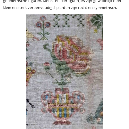
geometrische figuren. Mens- en dierfiguurtjes zijn gewoonlijk heel
klein en sterk vereenvoudigd; planten zijn recht en symmetrisch.