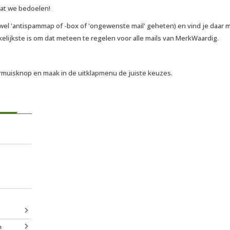
wat we bedoelen!
 wel 'antispammap of -box of 'ongewenste mail' geheten) en vind je daar m
kelijkste is om dat meteen te regelen voor alle mails van MerkWaardig.
ermuisknop en maak in de uitklapmenu de juiste keuzes.