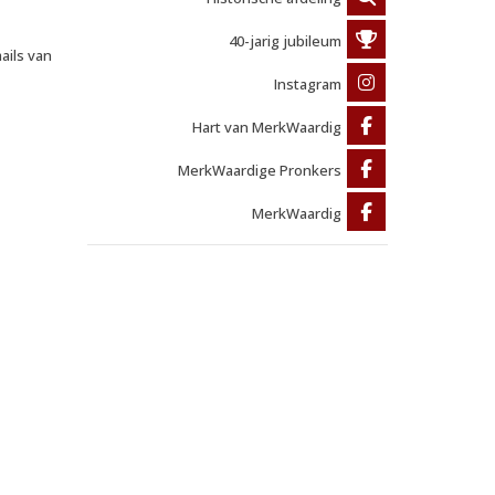
40-jarig jubileum
ails van
Instagram
Hart van MerkWaardig
MerkWaardige Pronkers
MerkWaardig