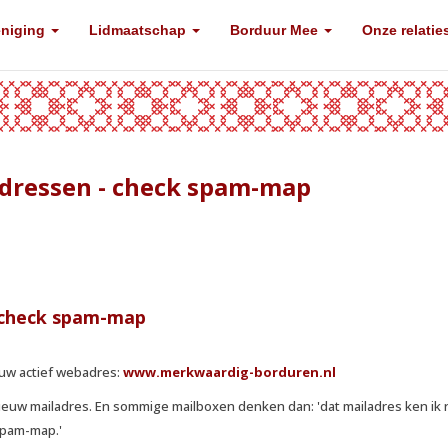
eniging
Lidmaatschap
Borduur Mee
Onze relatie
dressen - check spam-map
 check spam-map
euw actief webadres:
www.merkwaardig-borduren.nl
euw mailadres. En sommige mailboxen denken dan: 'dat mailadres ken ik ni
spam-map.'