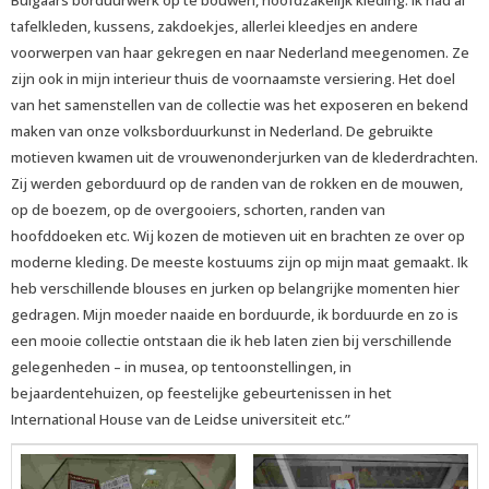
Bulgaars borduurwerk op te bouwen, hoofdzakelijk kleding. Ik had al
tafelkleden, kussens, zakdoekjes, allerlei kleedjes en andere
voorwerpen van haar gekregen en naar Nederland meegenomen. Ze
zijn ook in mijn interieur thuis de voornaamste versiering. Het doel
van het samenstellen van de collectie was het exposeren en bekend
maken van onze volksborduurkunst in Nederland. De gebruikte
motieven kwamen uit de vrouwenonderjurken van de klederdrachten.
Zij werden geborduurd op de randen van de rokken en de mouwen,
op de boezem, op de overgooiers, schorten, randen van
hoofddoeken etc. Wij kozen de motieven uit en brachten ze over op
moderne kleding. De meeste kostuums zijn op mijn maat gemaakt. Ik
heb verschillende blouses en jurken op belangrijke momenten hier
gedragen. Mijn moeder naaide en borduurde, ik borduurde en zo is
een mooie collectie ontstaan die ik heb laten zien bij verschillende
gelegenheden – in musea, op tentoonstellingen, in
bejaardentehuizen, op feestelijke gebeurtenissen in het
International House van de Leidse universiteit etc.”