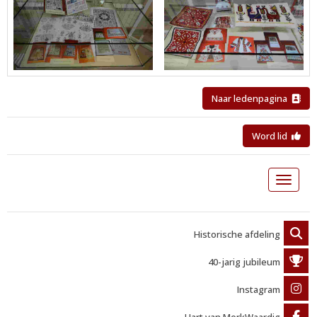
Naar ledenpagina
Word lid
Toggle 
Historische afdeling
40-jarig jubileum
Instagram