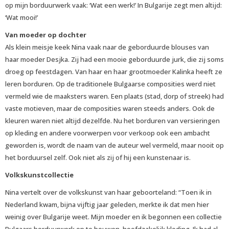
op mijn borduurwerk vaak: ‘Wat een werk!’ In Bulgarije zegt men altijd:
‘Wat mooi!’
Van moeder op dochter
Als klein meisje keek Nina vaak naar de geborduurde blouses van
haar moeder Desjka. Zij had een mooie geborduurde jurk, die zij soms
droeg op feestdagen. Van haar en haar grootmoeder Kalinka heeft ze
leren borduren. Op de traditionele Bulgaarse composities werd niet
vermeld wie de maaksters waren. Een plaats (stad, dorp of streek) had
vaste motieven, maar de composities waren steeds anders. Ook de
kleuren waren niet altijd dezelfde. Nu het borduren van versieringen
op kleding en andere voorwerpen voor verkoop ook een ambacht
geworden is, wordt de naam van de auteur wel vermeld, maar nooit op
het borduursel zelf. Ook niet als zij of hij een kunstenaar is.
Volkskunstcollectie
Nina vertelt over de volkskunst van haar geboorteland: “Toen ik in
Nederland kwam, bijna vijftig jaar geleden, merkte ik dat men hier
weinig over Bulgarije weet. Mijn moeder en ik begonnen een collectie