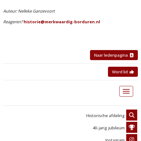
Auteur: Nelleke Ganzevoort
Reageren?
eirotsih
@merkwaardig-borduren.nl
Naar ledenpagina
Word lid
Toggle 
Historische afdeling
40-jarig jubileum
Instagram