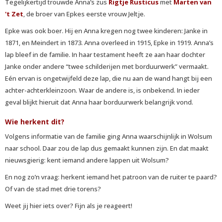
Tegelijkertijd trouwde Anna’s zus
Rigtje Rusticus
met
Marten van
't Zet
, de broer van Epkes eerste vrouw Jeltje.
Epke was ook boer. Hij en Anna kregen nog twee kinderen: Janke in
1871, en Meindert in 1873. Anna overleed in 1915, Epke in 1919. Anna’s
lap bleef in de familie. In haar testament heeft ze aan haar dochter
Janke onder andere “twee schilderijen met borduurwerk” vermaakt.
Eén ervan is ongetwijfeld deze lap, die nu aan de wand hangt bij een
achter-achterkleinzoon. Waar de andere is, is onbekend. In ieder
geval blijkt hieruit dat Anna haar borduurwerk belangrijk vond.
Wie herkent dit?
Volgens informatie van de familie ging Anna waarschijnlijk in Wolsum
naar school. Daar zou de lap dus gemaakt kunnen zijn. En dat maakt
nieuwsgierig: kent iemand andere lappen uit Wolsum?
En nog zo’n vraag: herkent iemand het patroon van de ruiter te paard?
Of van de stad met drie torens?
Weet jij hier iets over? Fijn als je reageert!