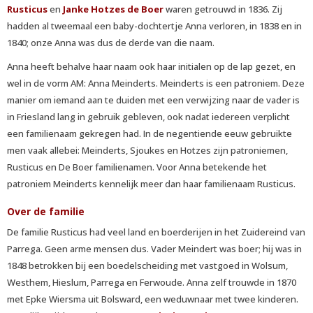
Rusticus
en
Janke Hotzes de Boer
waren getrouwd in 1836. Zij
hadden al tweemaal een baby-dochtertje Anna verloren, in 1838 en in
1840; onze Anna was dus de derde van die naam.
Anna heeft behalve haar naam ook haar initialen op de lap gezet, en
wel in de vorm AM: Anna Meinderts. Meinderts is een patroniem. Deze
manier om iemand aan te duiden met een verwijzing naar de vader is
in Friesland lang in gebruik gebleven, ook nadat iedereen verplicht
een familienaam gekregen had. In de negentiende eeuw gebruikte
men vaak allebei: Meinderts, Sjoukes en Hotzes zijn patroniemen,
Rusticus en De Boer familienamen. Voor Anna betekende het
patroniem Meinderts kennelijk meer dan haar familienaam Rusticus.
Over de familie
De familie Rusticus had veel land en boerderijen in het Zuidereind van
Parrega. Geen arme mensen dus. Vader Meindert was boer; hij was in
1848 betrokken bij een boedelscheiding met vastgoed in Wolsum,
Westhem, Hieslum, Parrega en Ferwoude. Anna zelf trouwde in 1870
met Epke Wiersma uit Bolsward, een weduwnaar met twee kinderen.