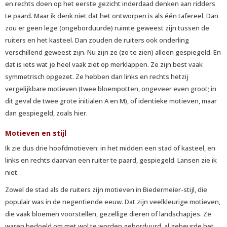
en rechts doen op het eerste gezicht inderdaad denken aan ridders
te paard. Maar ik denk niet dat het ontworpen is als één tafereel. Dan
zou er geen lege (ongeborduurde) ruimte geweest zijn tussen de
ruiters en het kasteel. Dan zouden de ruiters ook onderling
verschillend geweest zijn. Nu zijn ze (zo te zien) alleen gespiegeld. En
dat is iets wat je heel vaak ziet op merklappen. Ze zijn best vaak
symmetrisch opgezet. Ze hebben dan links en rechts hetzij
vergelijkbare motieven (twee bloempotten, ongeveer even groot; in
dit geval de twee grote initialen A en M), of identieke motieven, maar
dan gespiegeld, zoals hier.
Motieven en stijl
Ik zie dus drie hoofdmotieven: in het midden een stad of kasteel, en
links en rechts daarvan een ruiter te paard, gespiegeld. Lansen zie ik
niet.
Zowel de stad als de ruiters zijn motieven in Biedermeier-stijl, die
populair was in de negentiende eeuw. Dat zijn veelkleurige motieven,
die vaak bloemen voorstellen, gezellige dieren of landschapjes. Ze
waren bedoeld om met wol te worden geborduurd, al gebeurde het