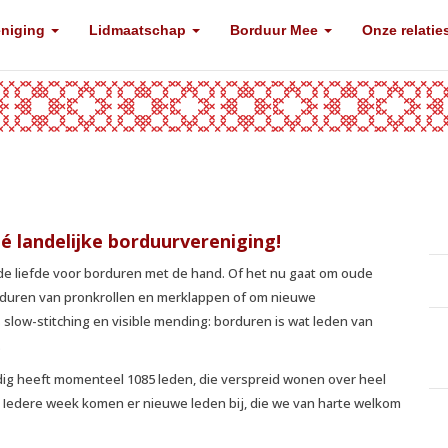
eniging
Lidmaatschap
Borduur Mee
Onze relatie
é landelijke borduurvereniging!
 de liefde voor borduren met de hand. Of het nu gaat om oude
rduren van pronkrollen en merklappen of om nieuwe
slow-stitching en visible mending: borduren is wat leden van
.
ig heeft momenteel 1085 leden, die verspreid wonen over heel
 Iedere week komen er nieuwe leden bij, die we van harte welkom