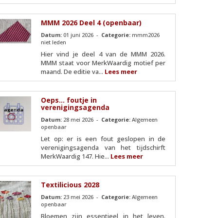
MMM 2026 Deel 4 (openbaar)
Datum:
01 juni 2026 -
Categorie:
mmm2026
niet leden
Hier vind je deel 4 van de MMM 2026.
MMM staat voor MerkWaardig motief per
maand. De editie va...
Lees meer
Oeps... foutje in
verenigingsagenda
Datum:
28 mei 2026 -
Categorie:
Algemeen
openbaar
Let op: er is een fout geslopen in de
verenigingsagenda van het tijdschirft
MerkWaardig 147. Hie...
Lees meer
Textilicious 2028
Datum:
23 mei 2026 -
Categorie:
Algemeen
openbaar
Bloemen zijn essentieel in het leven.