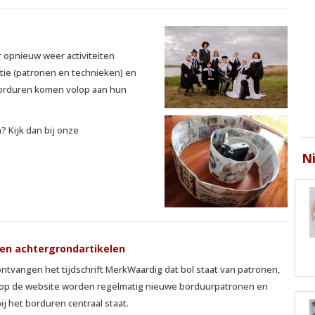
r opnieuw weer activiteiten
atie (patronen en technieken) en
 borduren komen volop aan hun
? Kijk dan bij onze
N
 en achtergrondartikelen
tvangen het tijdschrift MerkWaardig dat bol staat van patronen,
k op de website worden regelmatig nieuwe borduurpatronen en
ij het borduren centraal staat.