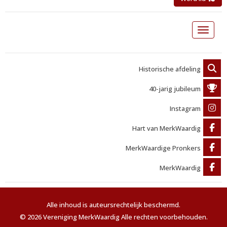
Toggle 
Historische afdeling
40-jarig jubileum
Instagram
Hart van MerkWaardig
MerkWaardige Pronkers
MerkWaardig
Alle inhoud is auteursrechtelijk beschermd.
© 2026 Vereniging MerkWaardig Alle rechten voorbehouden.